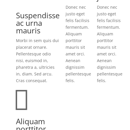
Donec nec
Donec nec
Suspendisse
justo eget
justo eget
ac urna
felis facilisis
felis facilisis
fermentum.
fermentum.
mauris
Aliquam
Aliquam
Morbi in sem quis dui
porttitor
porttitor
placerat ornare.
mauris sit
mauris sit
Pellentesque odio
amet orci.
amet orci.
nisi, euismod in,
Aenean
Aenean
pharetra a, ultricies
dignissim
dignissim
in, diam. Sed arcu.
pellentesque
pellentesque
Cras consequat.
felis.
felis.

Aliquam
porttitor