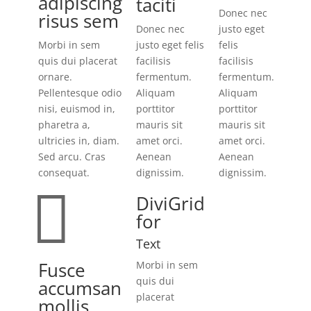
adipiscing
taciti
Donec nec
risus sem
Donec nec
justo eget
Morbi in sem
justo eget felis
felis
quis dui placerat
facilisis
facilisis
ornare.
fermentum.
fermentum.
Pellentesque odio
Aliquam
Aliquam
nisi, euismod in,
porttitor
porttitor
pharetra a,
mauris sit
mauris sit
ultricies in, diam.
amet orci.
amet orci.
Sed arcu. Cras
Aenean
Aenean
consequat.
dignissim.
dignissim.

DiviGrid
for
Text
Fusce
Morbi in sem
quis dui
accumsan
placerat
mollis