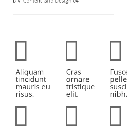
Divi Content Grid Design 04



Aliquam
Cras
Fusc
tincidunt
ornare
pell
mauris eu
tristique
susci
risus.
elit.
nibh


