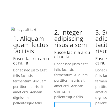
2. Integer
3. 
1. Aliquam
adipiscing
adi
quam lectus
risus a sem
taci
facilisis
risu
Fusce lacinia arcu
et nulla
Fusce lacinia arcu
Fusce
et nulla
et nul
Donec nec justo eget
felis facilisis
Donec nec justo eget
Donec n
fermentum. Aliquam
felis facilisis
felis fac
porttitor mauris sit
fermentum. Aliquam
fermen
amet orci. Aenean
porttitor mauris sit
porttit
dignissim
amet orci. Aenean
amet o
pellentesque felis.
dignissim
dignis
pellentesque felis.
pellent