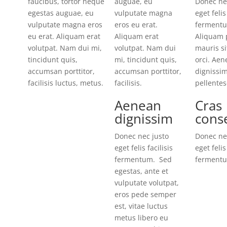
faucibus, tortor neque
auguae, eu
Donec ne
egestas auguae, eu
vulputate magna
eget felis
vulputate magna eros
eros eu erat.
ferment
eu erat. Aliquam erat
Aliquam erat
Aliquam p
volutpat. Nam dui mi,
volutpat. Nam dui
mauris si
tincidunt quis,
mi, tincidunt quis,
orci. Aen
accumsan porttitor,
accumsan porttitor,
dignissi
facilisis luctus, metus.
facilisis.
pellentes
Aenean
Cras
dignissim
cons
Donec nec justo
Donec ne
eget felis facilisis
eget felis
fermentum. Sed
ferment
egestas, ante et
vulputate volutpat,
eros pede semper
est, vitae luctus
metus libero eu