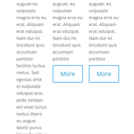
auguae eu
auguae, eu
auguae, eu
vulputate
vulputate
vulputate
magna eros eu
magna eros eu
magna eros eu
erat. Aliquam
erat. Aliquam
erat. Aliquam
erat volutpat.
erat volutpat.
erat volutpat.
Nam dui mi
Nam dui mi
Nam dui mi
tincidunt quis
tincidunt quis
tincidunt quis
accumsan
accumsan
accumsan
porttitor
porttitor
porttitor
facilisis luctus,
metus. Sed
More
More
egestas ante
et vulputate
volutpat eros
pede semper
est vitae luctus
metus libero
eu augue.
Morbi purus