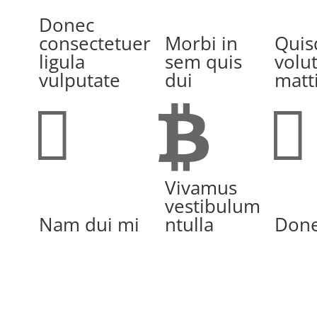
Donec
consectetuer
Morbi in
Quis
ligula
sem quis
volu
vulputate
dui
matt



Vivamus
vestibulum
Nam dui mi
ntulla
Done