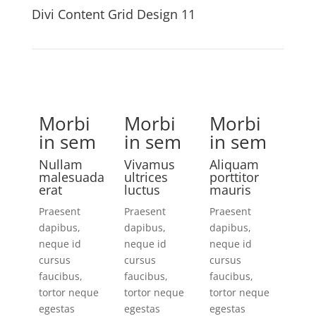
Divi Content Grid Design 11
Morbi
Morbi
Morbi
in sem
in sem
in sem
Nullam
Vivamus
Aliquam
malesuada
ultrices
porttitor
erat
luctus
mauris
Praesent
Praesent
Praesent
dapibus,
dapibus,
dapibus,
neque id
neque id
neque id
cursus
cursus
cursus
faucibus,
faucibus,
faucibus,
tortor neque
tortor neque
tortor neque
egestas
egestas
egestas