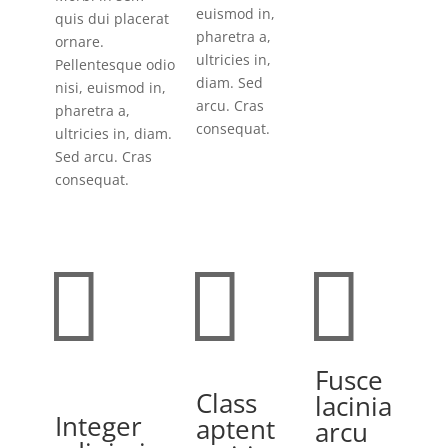
euismod in,
quis dui placerat
pharetra a,
ornare.
ultricies in,
Pellentesque odio
diam. Sed
nisi, euismod in,
arcu. Cras
pharetra a,
consequat.
ultricies in, diam.
Sed arcu. Cras
consequat.



Fusce
Class
lacinia
Integer
aptent
arcu