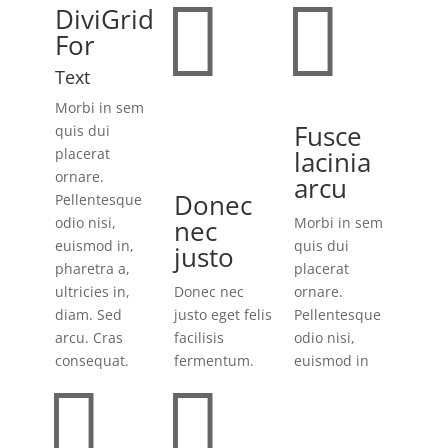


DiviGrid
For
Text
Morbi in sem
Fusce
quis dui
placerat
lacinia
ornare.
arcu
Donec
Pellentesque
odio nisi,
nec
Morbi in sem
euismod in,
quis dui
justo
pharetra a,
placerat
ultricies in,
Donec nec
ornare.
diam. Sed
justo eget felis
Pellentesque
arcu. Cras
facilisis
odio nisi,
consequat.
fermentum.
euismod in

