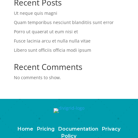
Recent Posts
Ut neque quis magni
Quam temporibus nesciunt blanditiis sunt error
Porro ut quaerat ut eum nisi et
Fusce lacinia arcu et nulla nulla vitae
Libero sunt officiis officia modi ipsum
Recent Comments
No comments to show.
Home
Pricing
Documentation
Privacy
Policy