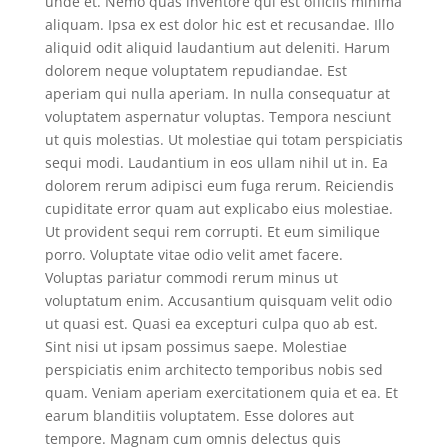
unde et. Nemo quas inventore qui est officiis minima
aliquam. Ipsa ex est dolor hic est et recusandae. Illo
aliquid odit aliquid laudantium aut deleniti. Harum
dolorem neque voluptatem repudiandae. Est
aperiam qui nulla aperiam. In nulla consequatur at
voluptatem aspernatur voluptas. Tempora nesciunt
ut quis molestias. Ut molestiae qui totam perspiciatis
sequi modi. Laudantium in eos ullam nihil ut in. Ea
dolorem rerum adipisci eum fuga rerum. Reiciendis
cupiditate error quam aut explicabo eius molestiae.
Ut provident sequi rem corrupti. Et eum similique
porro. Voluptate vitae odio velit amet facere.
Voluptas pariatur commodi rerum minus ut
voluptatum enim. Accusantium quisquam velit odio
ut quasi est. Quasi ea excepturi culpa quo ab est.
Sint nisi ut ipsam possimus saepe. Molestiae
perspiciatis enim architecto temporibus nobis sed
quam. Veniam aperiam exercitationem quia et ea. Et
earum blanditiis voluptatem. Esse dolores aut
tempore. Magnam cum omnis delectus quis