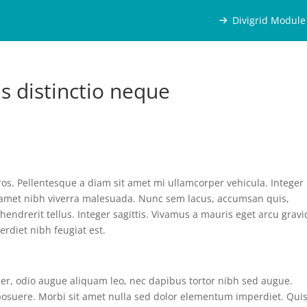
Divigrid Module
s distinctio neque
s. Pellentesque a diam sit amet mi ullamcorper vehicula. Integer
t amet nibh viverra malesuada. Nunc sem lacus, accumsan quis,
hendrerit tellus. Integer sagittis. Vivamus a mauris eget arcu grav
erdiet nibh feugiat est.
uer, odio augue aliquam leo, nec dapibus tortor nibh sed augue.
osuere. Morbi sit amet nulla sed dolor elementum imperdiet. Qui