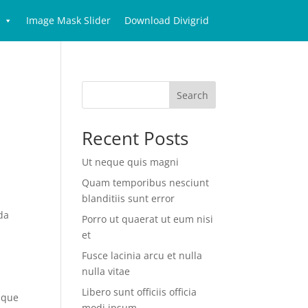
Image Mask Slider
Download Divigrid
Search
Recent Posts
Ut neque quis magni
Quam temporibus nesciunt
blanditiis sunt error
ida
Porro ut quaerat ut eum nisi
et
Fusce lacinia arcu et nulla
nulla vitae
Libero sunt officiis officia
sque
modi ipsum