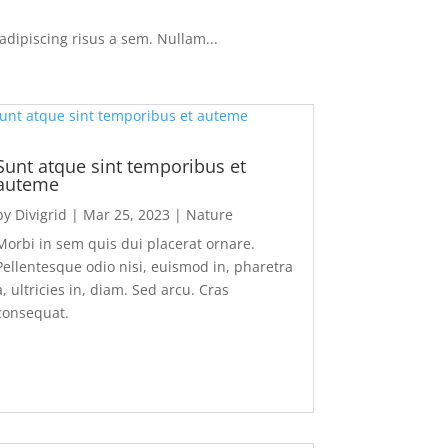
dipiscing risus a sem. Nullam...
Sunt atque sint temporibus et
auteme
by
Divigrid
|
Mar 25, 2023
|
Nature
Morbi in sem quis dui placerat ornare.
Pellentesque odio nisi, euismod in, pharetra
a, ultricies in, diam. Sed arcu. Cras
consequat.