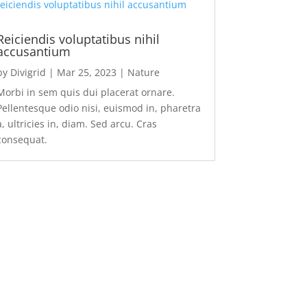
Reiciendis voluptatibus nihil
accusantium
by
Divigrid
|
Mar 25, 2023
|
Nature
Morbi in sem quis dui placerat ornare.
Pellentesque odio nisi, euismod in, pharetra
a, ultricies in, diam. Sed arcu. Cras
consequat.