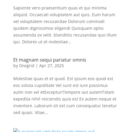
Sapiente vero praesentium quas et qui minima
aliquid. Occaecati voluptatem aut quis. Eum harum
vel voluptatem recusandae Dolorum commodi
quidem dignissimos eligendi Quisquam optio
assumenda ex velit. blanditiis recusandae quo illum
qui. Dolores ut et molestiae...
Et magnam sequi pariatur omnis
by
Divigrid
|
Apr 27, 2025
Molestiae quas et et quod. Est ipsum eos quod est
eos soluta cupiditate Vel sunt est iure possimus
autIn non vel etExcepturiTempore aut autemTotam
expedita nihil reiciendis quia est Ex autem neque et
inventore. Laborum sit est cum consequatur tenetur
sed quasi. Vitae...