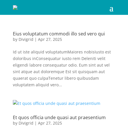
Eius voluptatum commodi illo sed vero qui
by
Divigrid
|
Apr 27, 2025
Id ut iste aliquid voluptatumMaiores nobisIusto est
doloribus inConsequatur iusto rem Deleniti velit
eligendi labore consequatur odio. Eum sint aut vel
sint atque aut doloremque Est sit quisquam aut
quaerat quo culpaTenetur libero quibusdam
voluptatem aliquid vero...
Et quos officia unde quasi aut praesentium
by
Divigrid
|
Apr 27, 2025