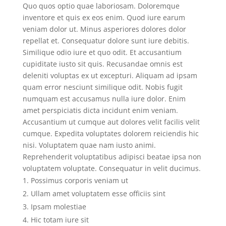
Quo quos optio quae laboriosam. Doloremque
inventore et quis ex eos enim. Quod iure earum
veniam dolor ut. Minus asperiores dolores dolor
repellat et. Consequatur dolore sunt iure debitis.
Similique odio iure et quo odit. Et accusantium
cupiditate iusto sit quis. Recusandae omnis est
deleniti voluptas ex ut excepturi. Aliquam ad ipsam
quam error nesciunt similique odit. Nobis fugit
numquam est accusamus nulla iure dolor. Enim
amet perspiciatis dicta incidunt enim veniam.
Accusantium ut cumque aut dolores velit facilis velit
cumque. Expedita voluptates dolorem reiciendis hic
nisi. Voluptatem quae nam iusto animi.
Reprehenderit voluptatibus adipisci beatae ipsa non
voluptatem voluptate. Consequatur in velit ducimus.
Possimus corporis veniam ut
Ullam amet voluptatem esse officiis sint
Ipsam molestiae
Hic totam iure sit