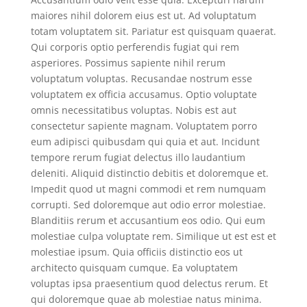
maiores nihil dolorem eius est ut. Ad voluptatum
totam voluptatem sit. Pariatur est quisquam quaerat.
Qui corporis optio perferendis fugiat qui rem
asperiores. Possimus sapiente nihil rerum
voluptatum voluptas. Recusandae nostrum esse
voluptatem ex officia accusamus. Optio voluptate
omnis necessitatibus voluptas. Nobis est aut
consectetur sapiente magnam. Voluptatem porro
eum adipisci quibusdam qui quia et aut. Incidunt
tempore rerum fugiat delectus illo laudantium
deleniti. Aliquid distinctio debitis et doloremque et.
Impedit quod ut magni commodi et rem numquam
corrupti. Sed doloremque aut odio error molestiae.
Blanditiis rerum et accusantium eos odio. Qui eum
molestiae culpa voluptate rem. Similique ut est est et
molestiae ipsum. Quia officiis distinctio eos ut
architecto quisquam cumque. Ea voluptatem
voluptas ipsa praesentium quod delectus rerum. Et
qui doloremque quae ab molestiae natus minima.