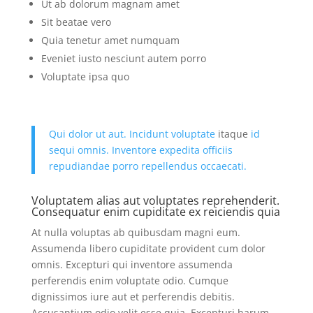
Ut ab dolorum magnam amet
Sit beatae vero
Quia tenetur amet numquam
Eveniet iusto nesciunt autem porro
Voluptate ipsa quo
Qui dolor
ut aut. Incidunt voluptate
itaque
id
sequi omnis. Inventore expedita officiis
repudiandae porro repellendus occaecati.
Voluptatem alias aut voluptates reprehenderit.
Consequatur enim cupiditate ex reiciendis quia
At nulla voluptas ab quibusdam magni eum.
Assumenda libero cupiditate provident cum dolor
omnis. Excepturi qui inventore assumenda
perferendis enim voluptate odio. Cumque
dignissimos iure aut et perferendis debitis.
Accusantium odio velit esse quia. Excepturi harum