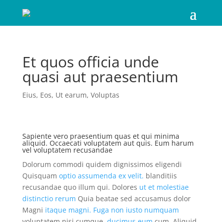
Et quos officia unde
quasi aut praesentium
Eius
,
Eos
,
Ut earum
,
Voluptas
Sapiente vero praesentium quas et qui minima
aliquid. Occaecati voluptatem aut quis. Eum harum
vel voluptatem recusandae
Dolorum commodi quidem dignissimos eligendi
Quisquam
optio assumenda ex velit.
blanditiis
recusandae quo illum qui. Dolores
ut et molestiae
distinctio rerum
Quia beatae sed accusamus dolor
Magni
itaque magni. Fuga non iusto numquam
voluptatem nisi cumque.
ducimus eum
cum. Aliquid