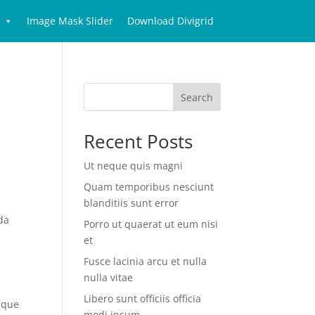
Image Mask Slider
Download Divigrid
Search
Recent Posts
Ut neque quis magni
Quam temporibus nesciunt
blanditiis sunt error
ida
Porro ut quaerat ut eum nisi
et
Fusce lacinia arcu et nulla
nulla vitae
Libero sunt officiis officia
sque
modi ipsum