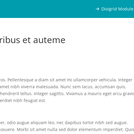
Divigrid Module
ribus et auteme
s. Pellentesque a diam sit amet mi ullamcorper vehicula. Integer
t amet nibh viverra malesuada. Nunc sem lacus, accumsan quis,
hendrerit tellus. Integer sagittis. Vivamus a mauris eget arcu grav
erdiet nibh feugiat est.
uer, odio augue aliquam leo, nec dapibus tortor nibh sed augue.
osuere. Morbi sit amet nulla sed dolor elementum imperdiet. Qui